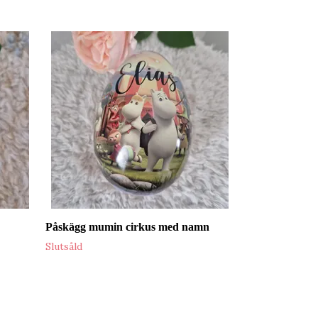
Påskägg Mumi
159 kr
Påskägg mumin cirkus med namn
Slutsåld