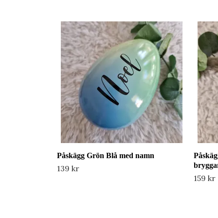
Påskägg Grön Blå med namn
Påskäg
brygga
139 kr
159 kr