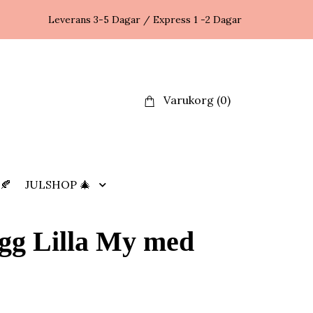
Leverans 3-5 Dagar / Express 1 -2 Dagar
Varukorg
(0)
🍂
JULSHOP 🎄
gg Lilla My med