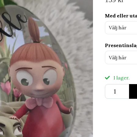
Med eller u
Välj här
Presentinsl
Välj här
I lager.