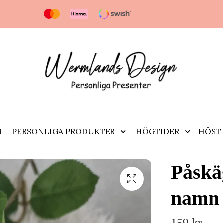
N
PERSONLIGA PRODUKTER
HÖGTIDER
HÖST 
Påskä
namn
159 kr