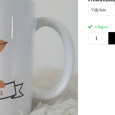
Välj här
I lager.