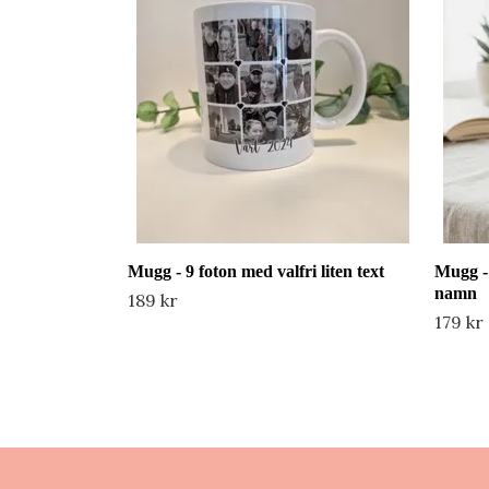
Mugg - 9 foton med valfri liten text
Mugg -
namn
189 kr
179 kr