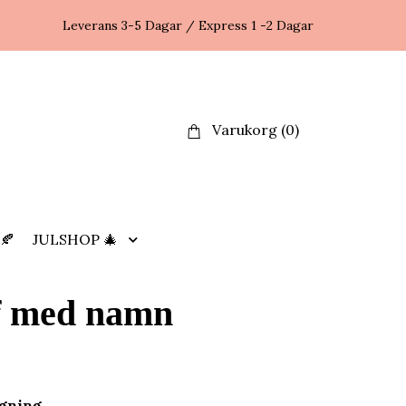
Leverans 3-5 Dagar / Express 1 -2 Dagar
Varukorg
(0)
🍂
JULSHOP 🎄
f med namn
agning