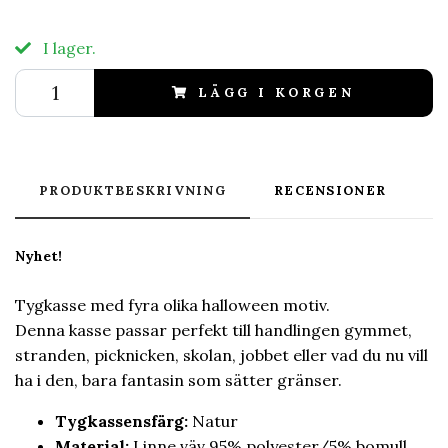
I lager.
LÄGG I KORGEN
PRODUKTBESKRIVNING
RECENSIONER
Nyhet!
Tygkasse med fyra olika halloween motiv.
Denna kasse passar perfekt till handlingen gymmet,
stranden, picknicken, skolan, jobbet eller vad du nu vill
ha i den, bara fantasin som sätter gränser.
Tygkassensfärg:
Natur
Material:
Linne väv 95% polyester/5% bomull