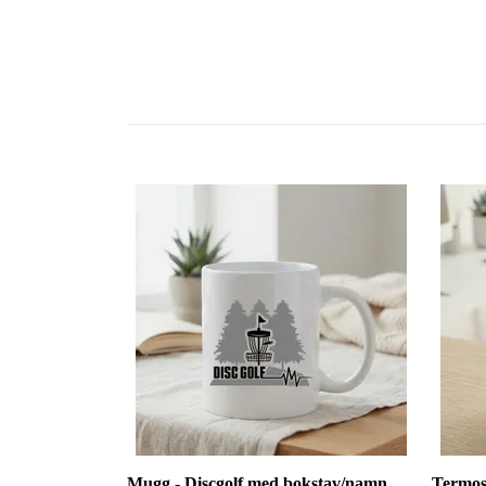
Mugg - Discgolf med bokstav/namn
Termos