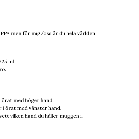
APPA men för mig/oss är du hela världen
325 ml
ro.
 i örat med höger hand.
r i örat med vänster hand.
sett vilken hand du håller muggen i.