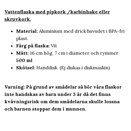
Vatt
enflaska med pipkork /karbinhake eller
skruvkork.
Material:
Aluminium med drick huvudet i BPA-fri
plast.
Färg på flaska:
Vit
Mått:
16 cm hög, 7 cm i diameter och rymmer
500 ml
Skötsel:
Handdisk (Ej diskas i diskmaskin)
Varning: På grund av smådelar så bör våra flaskor
inte handskas av barn under 3 år då det finns
kvävningsrisk om dem smådelarna skulle lossna
och barnen stoppar dem i munnen.