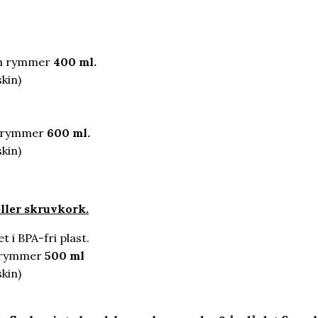
ch rymmer
400 ml.
kin)
h rymmer
600 ml.
kin)
ller skruvkork.
 i BPA-fri plast.
h rymmer
500 ml
kin)