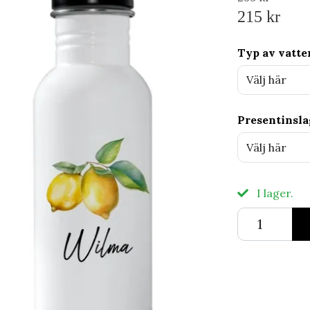
215 kr
Typ av vatte
Välj här
Presentinsl
Välj här
I lager.