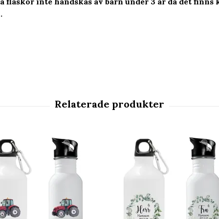
ra flaskor inte handskas av barn under 3 år då det finn
.