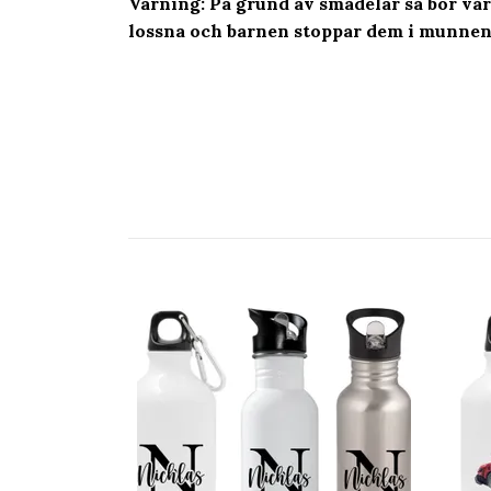
Varning: På grund av smådelar så bör vå
lossna och barnen stoppar dem i munnen