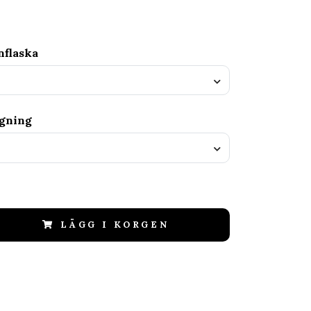
nflaska
agning
LÄGG I KORGEN