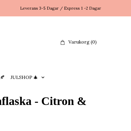
Leverans 3-5 Dagar / Express 1 -2 Dagar
Varukorg
(0)
🍂
JULSHOP 🎄
flaska - Citron &