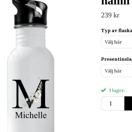
namn
239 kr
Typ av flask
Välj här
Presentinsl
Välj här
I lager.