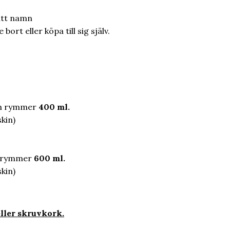
ritt namn
ort eller köpa till sig själv.
ch rymmer
400 ml.
kin)
h rymmer
600 ml.
kin)
ller skruvkork.