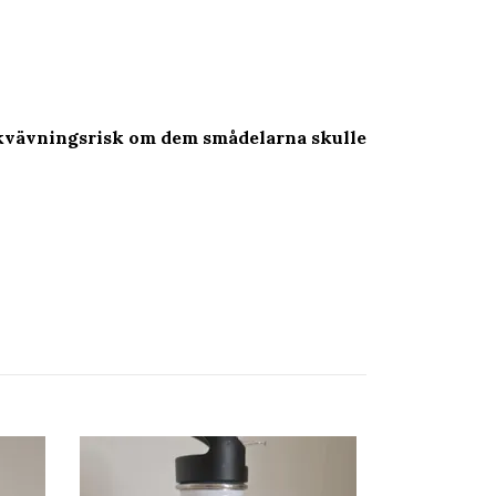
s kvävningsrisk om dem smådelarna skulle
Vattenflaska - 
namn