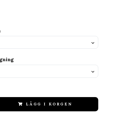
a
agning
LÄGG I KORGEN