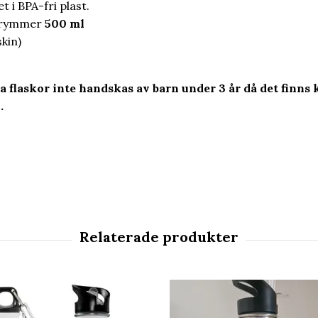
 i BPA-fri plast.
h rymmer
500 ml
kin)
ra flaskor inte handskas av barn under 3 år då det finn
.