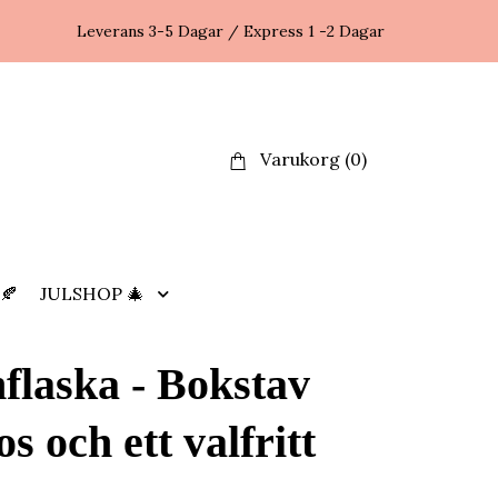
Leverans 3-5 Dagar / Express 1 -2 Dagar
Varukorg
(0)
🍂
JULSHOP 🎄
flaska - Bokstav
s och ett valfritt