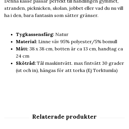
Denna kasse passar perfekt till handlingen gymmet,
stranden, picknicken, skolan, jobbet eller vad du nu vill
ha i den, bara fantasin som sätter gränser.
Tygkassensfärg:
Natur
Material:
Linne väv 95% polyester/5% bomull
Mått:
38 x 38 cm, botten är ca 13 cm, handtag ca
24 cm
Skötråd:
Tål maskintvätt. max fintvätt 30 grader
(ut och in), hängas för att torka (Ej Torktumla)