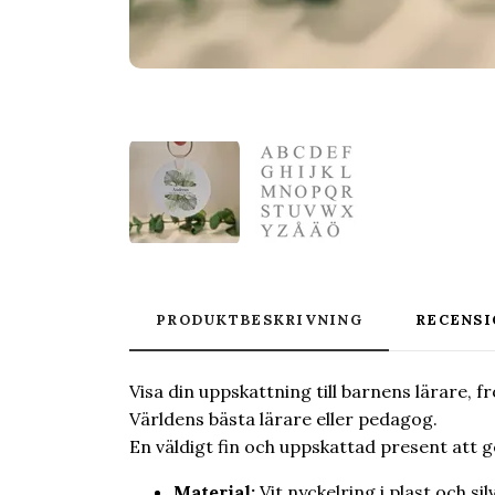
PRODUKTBESKRIVNING
RECENSI
Visa din uppskattning till barnens lärare,
Världens bästa lärare eller pedagog.
En väldigt fin och uppskattad present att g
Material:
Vit nyckelring i plast och si