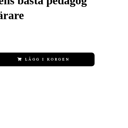
ens bästa pedagog
lärare
LÄGG I KORGEN