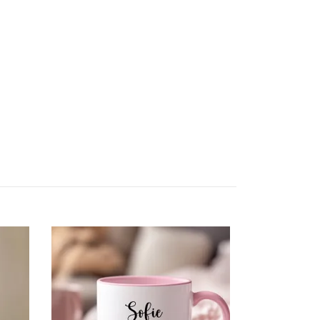
Nyckelring - 
99 kr
129 kr