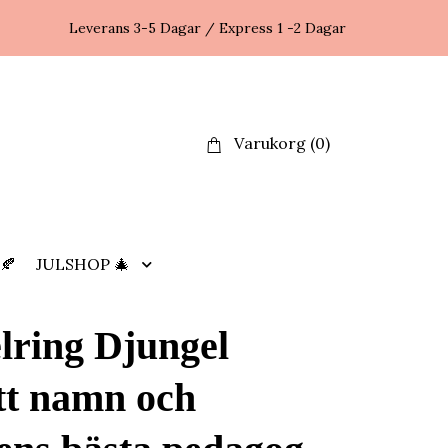
Leverans 3-5 Dagar / Express 1 -2 Dagar
Varukorg
(0)
🍂
JULSHOP 🎄
lring Djungel
itt namn och