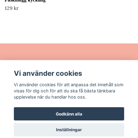
129 kr
Läs mer
Vi använder cookies
Sociala medier
Vi använder cookies för att anpassa det innehåll som
visas för dig och för att du ska få bästa tänkbara
upplevelse när du handlar hos oss.
Godkänn alla
© 2026 Wermlands Design
Inställningar