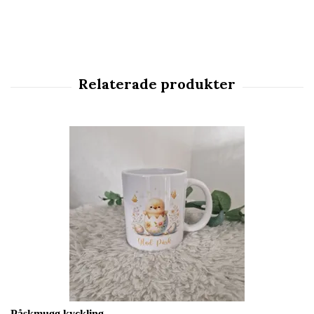
Påskmugg kyckling