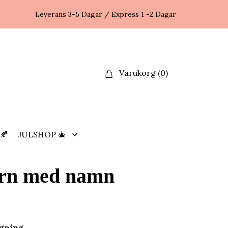
Leverans 3-5 Dagar / Express 1 -2 Dagar
Varukorg
(0)
🍂
JULSHOP 🎄
rn med namn
agning