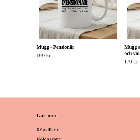
Mugg - Pensionär
Mugg a
och vä
199 kr
179 kr
Läs mer
Köpvillkor
Nöjdgaranti