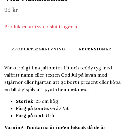
99 kr
Produkten är tyvärr slut i lager. :(
PRODUKTBESKRIVNING
RECENSIONER
Vår otroligt fina jultomte i filt och teddy tyg med
valfritt namn eller texten God Jul på luvan med
stjärnor eller hjärtan att ge bort i present eller köpa
en till dig själv att pynta hemmet med.
Storlek:
25 cm hög
Färg på tomt
e
:
Grå/ Vit
Färg på text:
Grå
Varning: Tomtarna är ingen leksak då de är