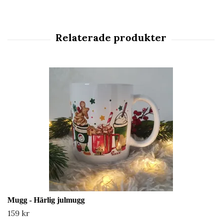
Mugg - Härlig julmugg
159 kr