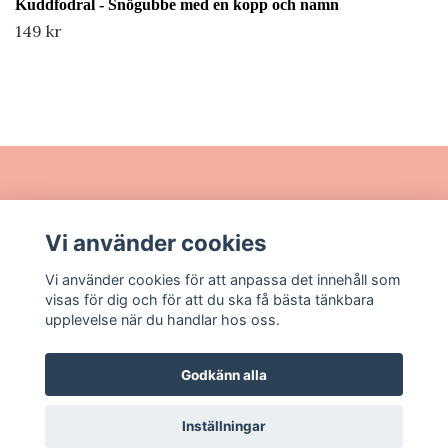
Kuddfodral - Snögubbe med en kopp och namn
149 kr
Läs mer
Vi använder cookies
Sociala medier
Vi använder cookies för att anpassa det innehåll som
visas för dig och för att du ska få bästa tänkbara
upplevelse när du handlar hos oss.
Godkänn alla
© 2026 Wermlands Design
Inställningar