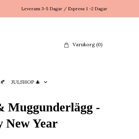
Leverans 3-5 Dagar / Express 1 -2 Dagar
Varukorg
(0)
🍂
JULSHOP 🎄
& Muggunderlägg -
 New Year