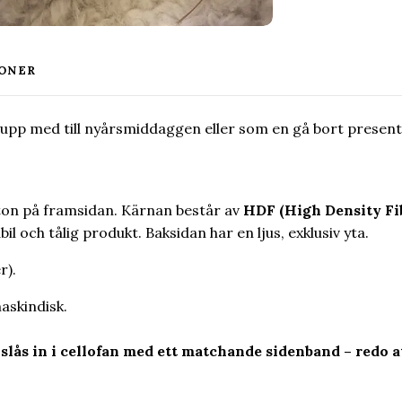
ONER
 upp med till nyårsmiddaggen eller som en gå bort present
ton på framsidan. Kärnan består av
HDF (High Density Fi
il och tålig produkt. Baksidan har en ljus, exklusiv yta.
r).
askindisk.
lås in i cellofan med ett matchande sidenband – redo at