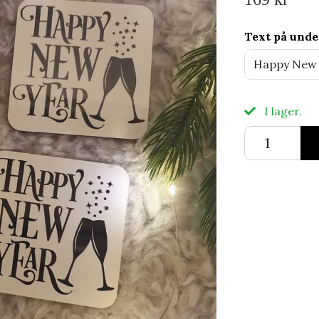
Text på und
Happy New
I lager.