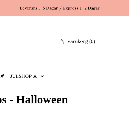
Leverans 3-5 Dagar / Express 1 -2 Dagar
Varukorg
(0)
🍂
JULSHOP 🎄
s - Halloween