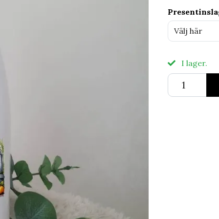
Presentinsl
Välj här
I lager.