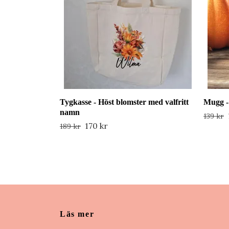
Tygkasse - Höst blomster med valfritt
Mugg -
namn
139 kr
170 kr
189 kr
Läs mer