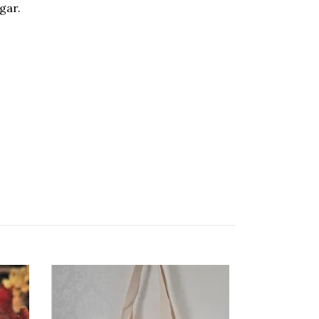
gar.
Termos - Höst
233 kr
259 kr