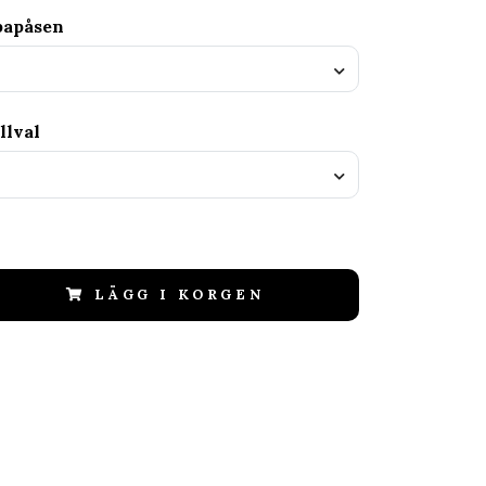
papåsen
llval
LÄGG I KORGEN