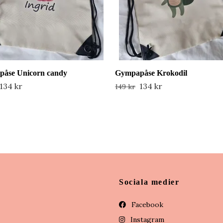
åse Unicorn candy
Gympapåse Krokodil
134 kr
134 kr
149 kr
Sociala medier
Facebook
Instagram