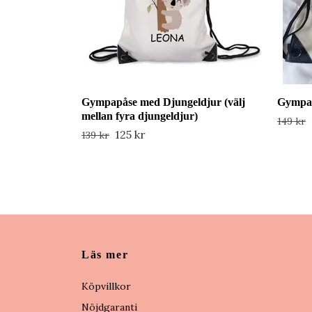
Gympapåse med Djungeldjur (välj
Gympap
mellan fyra djungeldjur)
149 kr
125 kr
139 kr
Läs mer
Köpvillkor
Nöjdgaranti