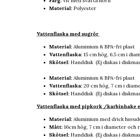
Färg:
Vit med svarta hörn
Material:
Polyester
Vattenflaska med sugrör
Material:
Aluminium & BPA-fri plast
Vattenflaska:
15 cm hög, 6,5 cm i di
Skötsel:
Handdisk (Ej diskas i diskmas
Material:
Aluminium & BPA-fri plast
Vattenflaska:
20 cm hög, 7 cm i dia
Skötsel:
Handdisk (Ej diskas i diskmas
Vatt
enflaska med pipkork /karbinhake e
Material:
Aluminium med drick huvudet
Mått:
16cm hög, 7 cm i diameter och
Skötsel:
Handdisk (Ej diskas i diskmas