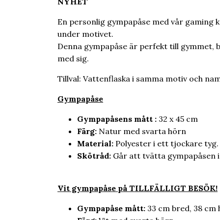
NYHET
En personlig gympapåse med vår gaming kont
under motivet.
Denna gympapåse är perfekt till gymmet, bad
med sig.
Tillval: Vattenflaska i samma motiv och na
Gympapåse
Gympapåsens mått :
32 x 45 cm
Färg:
Natur med svarta hörn
Material:
Polyester i ett tjockare tyg.
Skötråd:
Går att tvätta gympapåsen i 
Vit gympapåse på TILLFÄLLIGT BESÖK!
Gympapåse mått:
33 cm bred, 38 cm