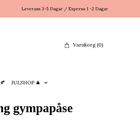
Leverans 3-5 Dagar / Express 1 -2 Dagar
Varukorg
(0)
🍂
JULSHOP 🎄
ng gympapåse