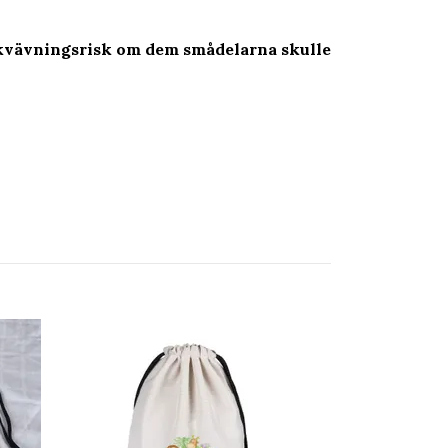
s kvävningsrisk om dem smådelarna skulle
Gympapåse Ho
89 kr
99 kr