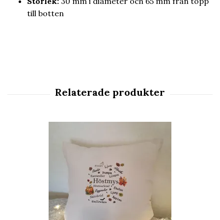
Storlek:
30 mm i diameter och 65 mm från topp
till botten