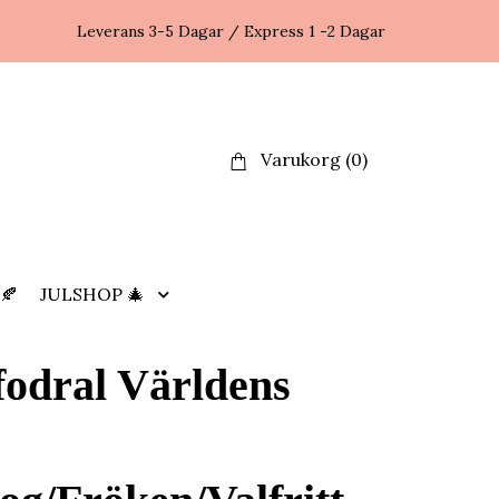
Leverans 3-5 Dagar / Express 1 -2 Dagar
Varukorg
(0)
🍂
JULSHOP 🎄
odral Världens