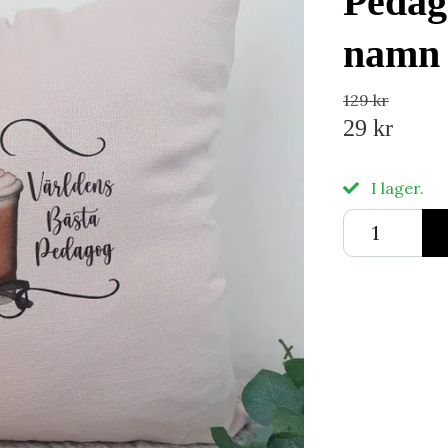
Pedag
namn
129 kr
29 kr
I lager.