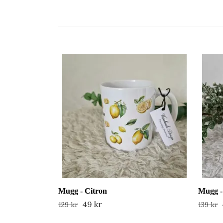
Mugg - Citron
Mugg - 
49 kr
129 kr
139 kr