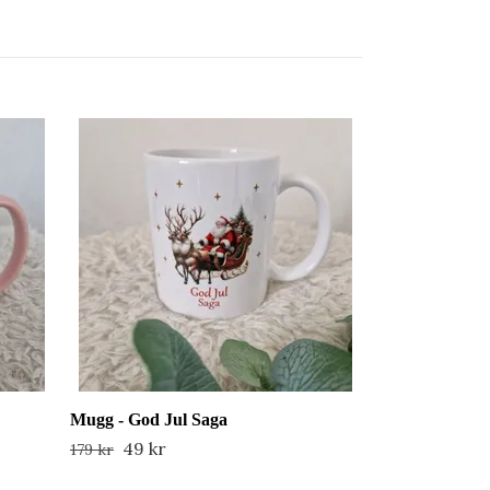
Kuddfodral - 
Sara
29 kr
129 kr
Mugg - God Jul Saga
49 kr
179 kr