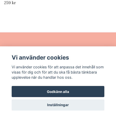
259 kr
Läs mer
Vi använder cookies
Sociala medier
Vi använder cookies för att anpassa det innehåll som
visas för dig och för att du ska få bästa tänkbara
upplevelse när du handlar hos oss.
Godkänn alla
© 2026 Wermlands Design
Inställningar