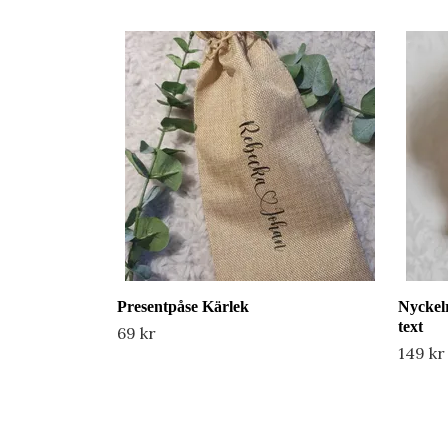
Presentpåse Kärlek
Nyckelr
text
69 kr
149 kr