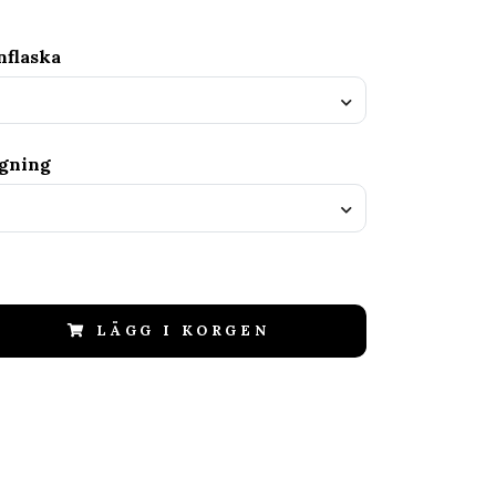
nflaska
agning
LÄGG I KORGEN