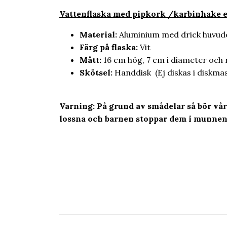
Vatt
enflaska med pipkork /karbinhake e
Material:
Aluminium med drick huvudet
Färg på flaska:
Vit
Mått:
16 cm hög, 7 cm i diameter oc
Skötsel:
Handdisk (Ej diskas i diskmas
Varning: På grund av smådelar så bör vå
lossna och barnen stoppar dem i munnen