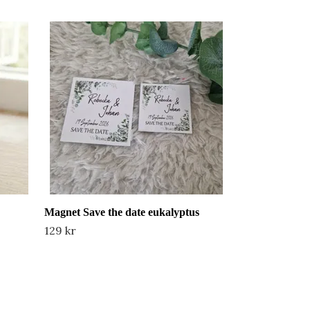
Fotomagneter 
129 kr
Magnet Save the date eukalyptus
129 kr