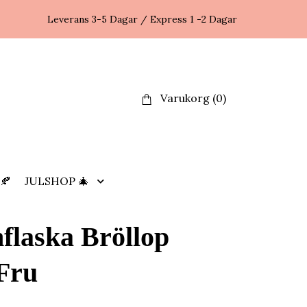
Leverans 3-5 Dagar / Express 1 -2 Dagar
Varukorg
(0)
🍂
JULSHOP 🎄
nflaska Bröllop
Fru