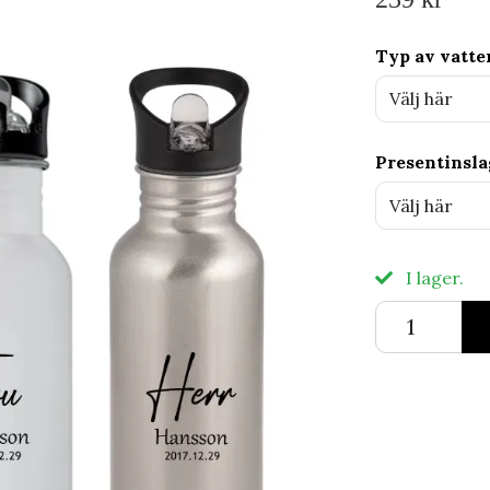
Typ av vatte
Välj här
Presentinsl
Välj här
I lager.