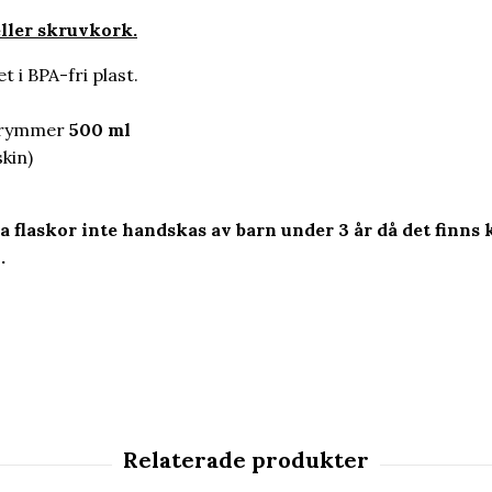
ller skruvkork.
 i BPA-fri plast.
h rymmer
500 ml
kin)
ra flaskor inte handskas av barn under 3 år då det finn
.