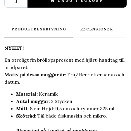
LÄGG I KORGEN
PRODUKTBESKRIVNING
RECENSIONER
NYHET!
En otroligt fin bröllopspresent med hjärt-handtag till
brudparet.
Motiv på dessa muggar är:
Fru/Herr efternamn och
datum.
Material
:
Keramik
Antal muggar:
2 Stycken
Mått:
8 cm Höjd: 9,5 cm och rymmer 325 ml
Skötråd:
Tål både diskmaskin och mikro.
Placering på trycket på muggarna
.